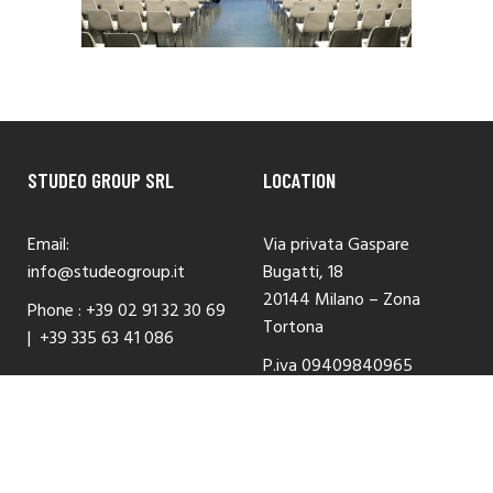
STUDEO GROUP SRL
LOCATION
Email:
Via privata Gaspare
info@studeogroup.it
Bugatti, 18
20144 Milano – Zona
Phone :
+39 02 91 32 30 69
Tortona
|
+39 335 63 41 086
P.iva 09409840965
Copyright © 2020