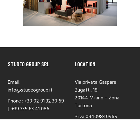
STUDEO GROUP SRL
LOCATION
Email:
Via privata Gaspare
info@studeogroup.it
Bugatti, 18
20144 Milano – Zona
Phone :
+39 02 91 32 30 69
Tortona
|
+39 335 63 41 086
P.iva 09409840965
Copyright © 2020