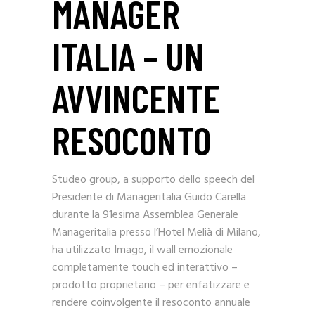
MANAGER
ITALIA – UN
AVVINCENTE
RESOCONTO
Studeo group, a supporto dello speech del
Presidente di Manageritalia Guido Carella
durante la 91esima Assemblea Generale
Manageritalia presso l’Hotel Melià di Milano,
ha utilizzato Imago, il wall emozionale
completamente touch ed interattivo –
prodotto proprietario – per enfatizzare e
rendere coinvolgente il resoconto annuale