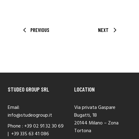
PREVIOUS
NEXT
STUDEO GROUP SRL
LOCATION
Email:
Via privata Gaspare
info@studeogroup.it
Bugatti, 18
20144 Milano – Zona
Phone :
+39 02 91 32 30 69
Tortona
|
+39 335 63 41 086