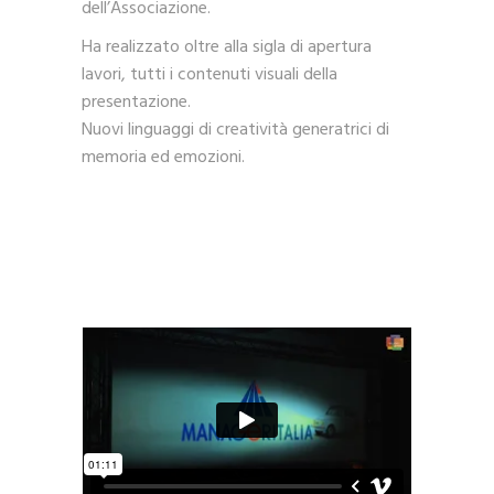
dell’Associazione.
Ha realizzato oltre alla sigla di apertura
lavori, tutti i contenuti visuali della
presentazione.
Nuovi linguaggi di creatività generatrici di
memoria ed emozioni.