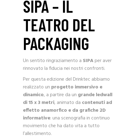
SIPA – IL
TEATRO DEL
PACKAGING
Un sentito ringraziamento a
SIPA
per aver
rinnovato la fiducia nei nostri confronti.
Per questa edizione del Drinktec abbiamo
realizzato un
progetto immersivo e
dinamico
, a partire da un
grande ledwall
di 15 x 3 metri
, animato da
contenuti ad
effetto anamorfico e da grafiche 2D
informative
: una scenografia in continuo
movimento che ha dato vita a tutto
l’allestimento.