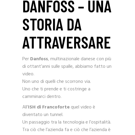
DANFOSS – UNA
STORIA DA
ATTRAVERSARE
Per
Danfoss
, multinazionale danese con più
di ottant’anni sulle spalle, abbiamo fatto un
video.
Non uno di quelli che scorrono via.
Uno che ti prende e ti costringe a
camminarci dentro.
All’
ISH di Francoforte
quel video è
diventato un tunnel.
Un passaggio tra la tecnologia e l’ospitalità.
Tra ciò che l’azienda fa e ciò che l’azienda è