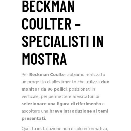
BECKMAN
COULTER –
SPECIALISTI IN
MOSTRA
Per
Beckman Coulte
r abbiamo realizzato
un progetto di allestimento che utilizza
due
monitor da 86 pollici
, posizionati in
verticale, per permettere ai visitatori di
selezionare una figura di riferimento
e
ascoltare una
breve introduzione ai temi
presentati.
Questa installazione non è solo informativa,