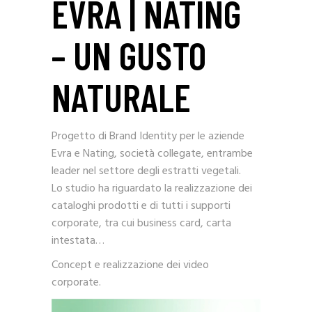
EVRA | NATING
– UN GUSTO
NATURALE
Progetto di Brand Identity per le aziende
Evra e Nating, società collegate, entrambe
leader nel settore degli estratti vegetali.
Lo studio ha riguardato la realizzazione dei
cataloghi prodotti e di tutti i supporti
corporate, tra cui business card, carta
intestata…
Concept e realizzazione dei video
corporate.
Video