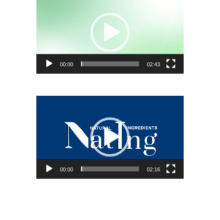
Player
00:00
02:43
Video
Player
00:00
02:16